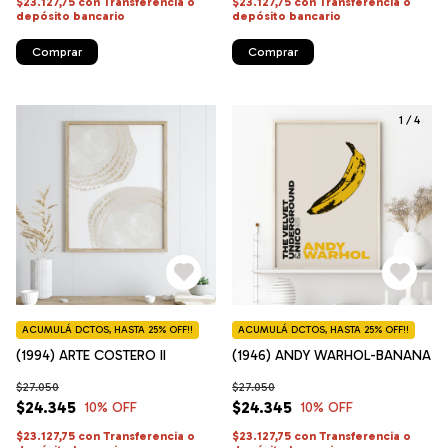
$23.127,75
con
Transferencia o
$23.127,75
con
Transferencia o
depósito bancario
depósito bancario
Comprar
Comprar
1
/
4
ACUMULÁ DCTOS, HASTA 25% OFF!!
ACUMULÁ DCTOS, HASTA 25% OFF!!
(1994) ARTE COSTERO II
(1946) ANDY WARHOL-BANANA
$27.050
$27.050
$24.345
$24.345
10
% OFF
10
% OFF
$23.127,75
con
Transferencia o
$23.127,75
con
Transferencia o