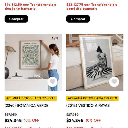
$74.812,50
con
Transferencia o
$23.127,75
con
Transferencia o
depósito bancario
depósito bancario
Comprar
Comprar
1
/
8
ACUMULÁ DCTOS, HASTA 25% OFF!!
ACUMULÁ DCTOS, HASTA 25% OFF!!
(2340) BOTANICA VERDE
(2015) VESTIDO A RAYAS
$27.050
$27.050
$24.345
$24.345
10
% OFF
10
% OFF