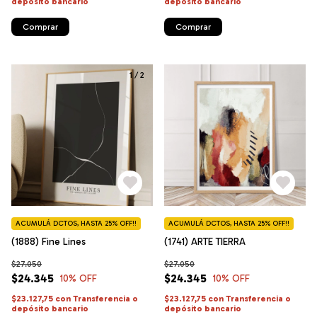
depósito bancario
depósito bancario
Comprar
Comprar
1
/
2
ACUMULÁ DCTOS, HASTA 25% OFF!!
ACUMULÁ DCTOS, HASTA 25% OFF!!
(1888) Fine Lines
(1741) ARTE TIERRA
$27.050
$27.050
$24.345
$24.345
10
% OFF
10
% OFF
$23.127,75
con
Transferencia o
$23.127,75
con
Transferencia o
depósito bancario
depósito bancario