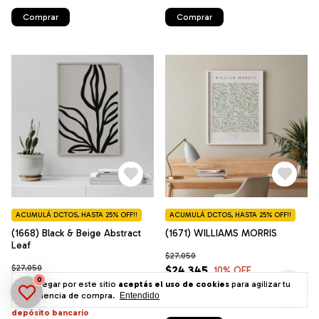
Comprar
Comprar
ACUMULÁ DCTOS, HASTA 25% OFF!!
ACUMULÁ DCTOS, HASTA 25% OFF!!
(1668) Black & Beige Abstract
(1671) WILLIAMS MORRIS
Leaf
$27.050
$27.050
$24.345
10
% OFF
$24.345
0
10
% OFF
Al navegar por este sitio
aceptás el uso de cookies
para agilizar tu
$23.127,75
con
Transferencia o
experiencia de compra.
Entendido
depósito bancario
$23.127,75
con
Transferencia o
depósito bancario