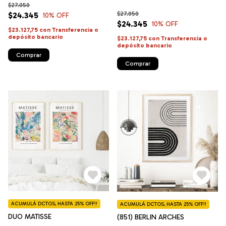
$27.050
$27.050
$24.345
10
% OFF
$24.345
10
% OFF
$23.127,75
con
Transferencia o
depósito bancario
$23.127,75
con
Transferencia o
depósito bancario
Comprar
Comprar
ACUMULÁ DCTOS, HASTA 25% OFF!!
ACUMULÁ DCTOS, HASTA 25% OFF!!
DUO MATISSE
(851) BERLIN ARCHES