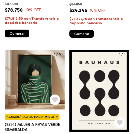
$87.500
$27.050
$78.750
$24.345
10
% OFF
10
% OFF
$74.812,50
con
Transferencia o
$23.127,75
con
Transferencia o
depósito bancario
depósito bancario
Comprar
Comprar
1
/
6
1
/
3
ACUMULÁ DCTOS, HASTA 25% OFF!!
(2324) MUJER A RAYAS VERDE
ESMERALDA