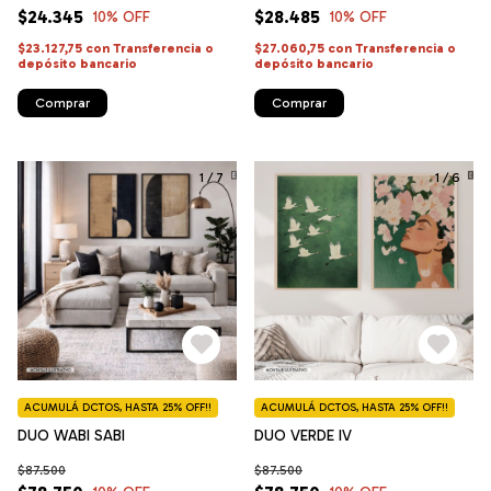
$24.345
$28.485
10
% OFF
10
% OFF
$23.127,75
con
Transferencia o
$27.060,75
con
Transferencia o
depósito bancario
depósito bancario
Comprar
Comprar
1
/
7
1
/
6
ACUMULÁ DCTOS, HASTA 25% OFF!!
ACUMULÁ DCTOS, HASTA 25% OFF!!
DUO WABI SABI
DUO VERDE IV
$87.500
$87.500