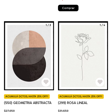
Comprar
1
/
3
1
/
4
ACUMULÁ DCTOS, HASTA 25% OFF!!
ACUMULÁ DCTOS, HASTA 25% OFF!!
(550) GEOMETRIA ABSTRACTA
(299) ROSA LINEAL
$27.050
$31.650