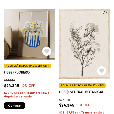
1
/
3
ACUMULÁ DCTOS, HASTA 25% OFF!!
(1892) FLORERO
$27.050
$24.345
10
% OFF
ACUMULÁ DCTOS, HASTA 25% OFF!!
(1680) NEUTRAL BOTANICAL
$23.127,75
con
Transferencia o
depósito bancario
$27.050
$24.345
10
% OFF
Comprar
$23.127,75
con
Transferencia o