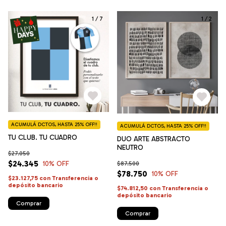
1
/
7
1
/
2
ACUMULÁ DCTOS, HASTA 25% OFF!!
ACUMULÁ DCTOS, HASTA 25% OFF!!
TU CLUB. TU CUADRO
DUO ARTE ABSTRACTO
NEUTRO
$27.050
$24.345
10
% OFF
$87.500
$78.750
10
% OFF
$23.127,75
con
Transferencia o
depósito bancario
$74.812,50
con
Transferencia o
depósito bancario
Comprar
Comprar