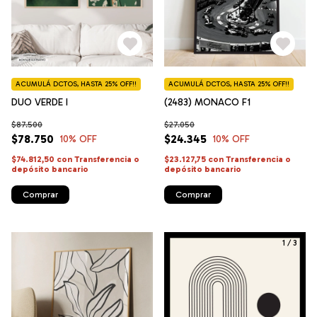
ACUMULÁ DCTOS, HASTA 25% OFF!!
ACUMULÁ DCTOS, HASTA 25% OFF!!
DUO VERDE I
(2483) MONACO F1
$87.500
$27.050
$78.750
$24.345
10
% OFF
10
% OFF
$74.812,50
con
Transferencia o
$23.127,75
con
Transferencia o
depósito bancario
depósito bancario
Comprar
Comprar
1
/
3