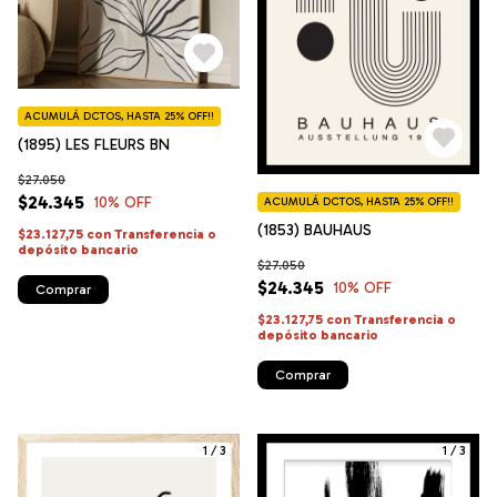
ACUMULÁ DCTOS, HASTA 25% OFF!!
(1895) LES FLEURS BN
$27.050
$24.345
10
% OFF
ACUMULÁ DCTOS, HASTA 25% OFF!!
(1853) BAUHAUS
$23.127,75
con
Transferencia o
depósito bancario
$27.050
$24.345
10
% OFF
Comprar
$23.127,75
con
Transferencia o
depósito bancario
Comprar
1
/
3
1
/
3