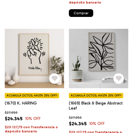
depósito bancario
Comprar
ACUMULÁ DCTOS, HASTA 25% OFF!!
ACUMULÁ DCTOS, HASTA 25% OFF!!
(1670) K. HARING
(1669) Black & Beige Abstract
Leaf
$27.050
$27.050
$24.345
10
% OFF
$24.345
10
% OFF
$23.127,75
con
Transferencia o
depósito bancario
$23.127,75
con
Transferencia o