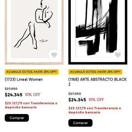
ACUMULÁ DCTOS, HASTA 25% OFF!!
ACUMULÁ DCTOS, HASTA 25% OFF!!
(1723) Lineal Woman
(1168) ARTE ABSTRACTO BLACK
2
$27.050
$27.050
$24.345
10
% OFF
$24.345
10
% OFF
$23.127,75
con
Transferencia o
depósito bancario
$23.127,75
con
Transferencia o
depósito bancario
Comprar
Comprar