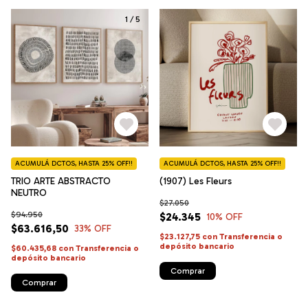
1
/
5
ACUMULÁ DCTOS, HASTA 25% OFF!!
ACUMULÁ DCTOS, HASTA 25% OFF!!
TRIO ARTE ABSTRACTO
(1907) Les Fleurs
NEUTRO
$27.050
$94.950
$24.345
10
% OFF
$63.616,50
33
% OFF
$23.127,75
con
Transferencia o
depósito bancario
$60.435,68
con
Transferencia o
depósito bancario
Comprar
Comprar