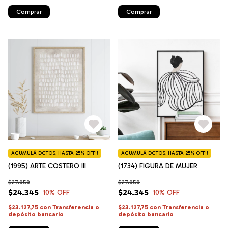
Comprar
Comprar
ACUMULÁ DCTOS, HASTA 25% OFF!!
ACUMULÁ DCTOS, HASTA 25% OFF!!
(1995) ARTE COSTERO III
(1734) FIGURA DE MUJER
$27.050
$27.050
$24.345
$24.345
10
% OFF
10
% OFF
$23.127,75
con
Transferencia o
$23.127,75
con
Transferencia o
depósito bancario
depósito bancario