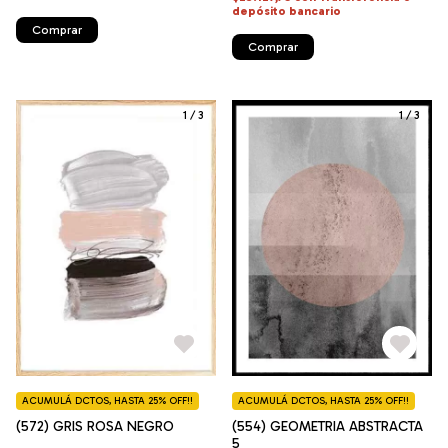
depósito bancario
Comprar
Comprar
1
/
3
1
/
3
ACUMULÁ DCTOS, HASTA 25% OFF!!
ACUMULÁ DCTOS, HASTA 25% OFF!!
(572) GRIS ROSA NEGRO
(554) GEOMETRIA ABSTRACTA
5