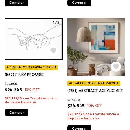
Comprar
Comprar
1
/
3
ACUMULÁ DCTOS, HASTA 25% OFF!!
(562) PINKY PROMISE
ACUMULÁ DCTOS, HASTA 25% OFF!!
$27.050
$24.345
10
% OFF
(1251) ABSTRACT ACRYLIC ART
$23.127,75
con
Transferencia o
$27.050
depósito bancario
$24.345
10
% OFF
Comprar
$23.127,75
con
Transferencia o
depósito bancario
Comprar