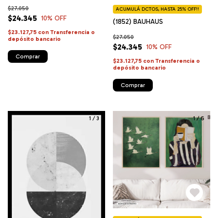
$27.050
ACUMULÁ DCTOS, HASTA 25% OFF!!
$24.345
10
% OFF
(1852) BAUHAUS
$23.127,75
con
Transferencia o
$27.050
depósito bancario
$24.345
10
% OFF
Comprar
$23.127,75
con
Transferencia o
depósito bancario
Comprar
1
/
3
1
/
6