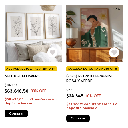
1
/
6
ACUMULÁ DCTOS, HASTA 25% OFF!!
ACUMULÁ DCTOS, HASTA 25% OFF!!
NEUTRAL FLOWERS
(2323) RETRATO FEMENINO
ROSA Y VERDE
$94.950
$27.050
$63.616,50
33
% OFF
$24.345
10
% OFF
$60.435,68
con
Transferencia o
depósito bancario
$23.127,75
con
Transferencia o
depósito bancario
Comprar
Comprar