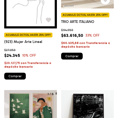
ACUMULÁ DCTOS, HASTA 25% OFF!!
TRIO ARTE ITALIANO
$94.950
$63.616,50
33
% OFF
ACUMULÁ DCTOS, HASTA 25% OFF!!
(923) Mujer Arte Lineal
$60.435,68
con
Transferencia o
depósito bancario
$27.050
$24.345
10
% OFF
Comprar
$23.127,75
con
Transferencia o
depósito bancario
Comprar
1
/
6