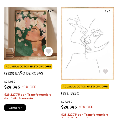
1
/
7
1
/
3
ACUMULÁ DCTOS, HASTA 25% OFF!!
(2329) BAÑO DE ROSAS
$27.050
$24.345
10
% OFF
ACUMULÁ DCTOS, HASTA 25% OFF!!
(393) BESO
$23.127,75
con
Transferencia o
depósito bancario
$27.050
$24.345
10
% OFF
Comprar
$23.127,75
con
Transferencia o