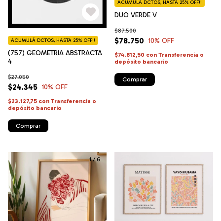
ACUMULÁ DCTOS, HASTA 25% OFF!!
DUO VERDE V
$87.500
$78.750
10
% OFF
ACUMULÁ DCTOS, HASTA 25% OFF!!
(757) GEOMETRIA ABSTRACTA
$74.812,50
con
Transferencia o
4
depósito bancario
$27.050
Comprar
$24.345
10
% OFF
$23.127,75
con
Transferencia o
depósito bancario
Comprar
1
/
6