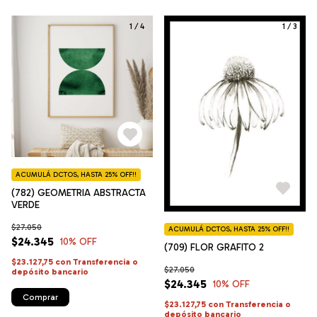
1
/
4
1
/
3
ACUMULÁ DCTOS, HASTA 25% OFF!!
(782) GEOMETRIA ABSTRACTA
VERDE
$27.050
ACUMULÁ DCTOS, HASTA 25% OFF!!
$24.345
10
% OFF
(709) FLOR GRAFITO 2
$23.127,75
con
Transferencia o
$27.050
depósito bancario
$24.345
10
% OFF
Comprar
$23.127,75
con
Transferencia o
depósito bancario