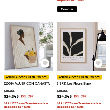
depósito bancario
Comprar
ACUMULÁ DCTOS, HASTA 25% OFF!!
ACUMULÁ DCTOS, HASTA 25% OFF!!
(2009) MUJER CON CANASTA
(1872) Les Fleurs Black
$27.050
$27.050
$24.345
$24.345
10
% OFF
10
% OFF
$23.127,75
con
Transferencia o
$23.127,75
con
Transferencia o
depósito bancario
depósito bancario