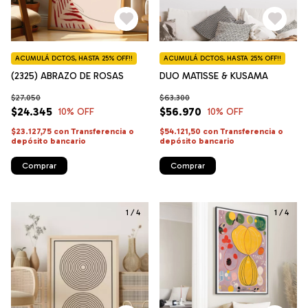
ACUMULÁ DCTOS, HASTA 25% OFF!!
ACUMULÁ DCTOS, HASTA 25% OFF!!
(2325) ABRAZO DE ROSAS
DUO MATISSE & KUSAMA
$27.050
$63.300
$24.345
$56.970
10
% OFF
10
% OFF
$23.127,75
con
Transferencia o
$54.121,50
con
Transferencia o
depósito bancario
depósito bancario
Comprar
Comprar
1
/
4
1
/
4