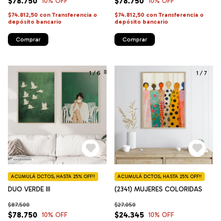
$78.750
$78.750
10
% OFF
10
% OFF
$74.812,50
con
Transferencia o
$74.812,50
con
Transferencia o
depósito bancario
depósito bancario
Comprar
Comprar
1
/
6
1
/
7
ACUMULÁ DCTOS, HASTA 25% OFF!!
ACUMULÁ DCTOS, HASTA 25% OFF!!
DUO VERDE III
(2341) MUJERES COLORIDAS
$87.500
$27.050
$78.750
$24.345
10
% OFF
10
% OFF