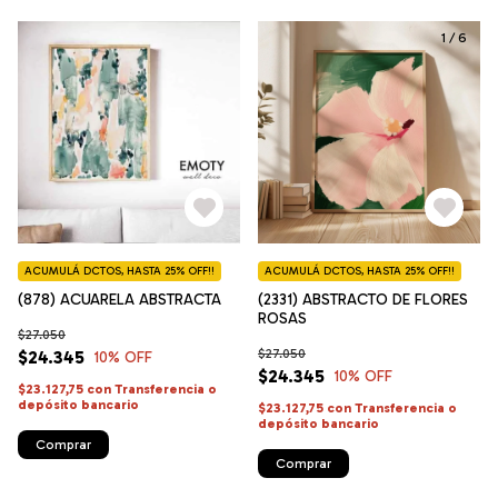
1
/
6
ACUMULÁ DCTOS, HASTA 25% OFF!!
ACUMULÁ DCTOS, HASTA 25% OFF!!
(878) ACUARELA ABSTRACTA
(2331) ABSTRACTO DE FLORES
ROSAS
$27.050
$27.050
$24.345
10
% OFF
$24.345
10
% OFF
$23.127,75
con
Transferencia o
depósito bancario
$23.127,75
con
Transferencia o
depósito bancario
Comprar
Comprar