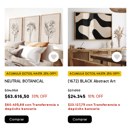
ACUMULÁ DCTOS, HASTA 25% OFF!!
ACUMULÁ DCTOS, HASTA 25% OFF!!
NEUTRAL BOTANICAL
(1672) BLACK Abstract Art
$94.950
$27.050
$63.616,50
$24.345
33
% OFF
10
% OFF
$60.435,68
con
Transferencia o
$23.127,75
con
Transferencia o
depósito bancario
depósito bancario
Comprar
Comprar