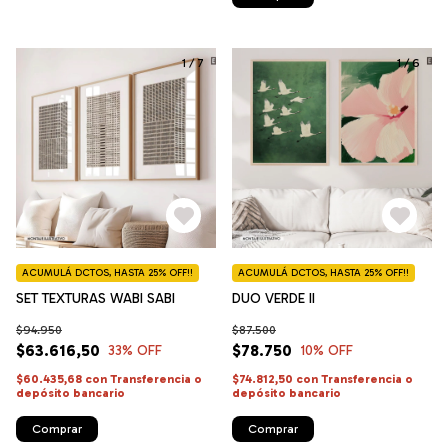
1
/
7
1
/
6
ACUMULÁ DCTOS, HASTA 25% OFF!!
ACUMULÁ DCTOS, HASTA 25% OFF!!
SET TEXTURAS WABI SABI
DUO VERDE II
$94.950
$87.500
$63.616,50
$78.750
33
% OFF
10
% OFF
$60.435,68
con
Transferencia o
$74.812,50
con
Transferencia o
depósito bancario
depósito bancario
Comprar
Comprar