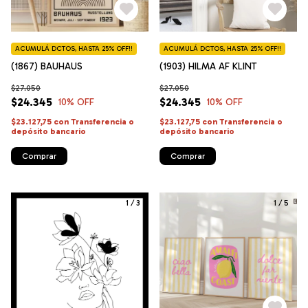
ACUMULÁ DCTOS, HASTA 25% OFF!!
ACUMULÁ DCTOS, HASTA 25% OFF!!
(1867) BAUHAUS
(1903) HILMA AF KLINT
$27.050
$27.050
$24.345
$24.345
10
% OFF
10
% OFF
$23.127,75
con
Transferencia o
$23.127,75
con
Transferencia o
depósito bancario
depósito bancario
Comprar
Comprar
1
/
3
1
/
5