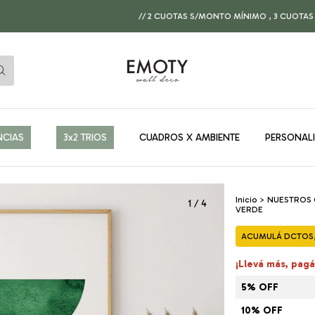
// 2 CUOTAS S/MONTO MÍNIMO , 3 CUOTAS A PARTIR D
NCIAS
3x2 TRIOS
CUADROS X AMBIENTE
PERSONAL
Inicio
>
NUESTROS
1
/
4
VERDE
ACUMULÁ DCTOS, 
¡Llevá más, pag
5% OFF
10% OFF