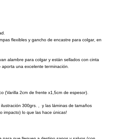
dad.
mpas flexibles y gancho de encastre para colgar, en
an alambre para colgar y están sellados con cinta
e aporta una excelente terminación.
o (Varilla 2cm de frente x1,5cm de espesor).
lustración 300grs. , y las láminas de tamaños
to impacto) lo que las hace únicas!
para que lleguen a destino sanos y salvos (con