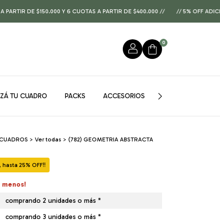
E $150.000 Y 6 CUOTAS A PARTIR DE $400.000 //
// 5% OFF ADICIONAL P
0
IZÁ TU CUADRO
PACKS
ACCESORIOS
GUÍA DE MEDIDAS
 CUADROS
>
Ver todas
>
(782) GEOMETRIA ABSTRACTA
hasta 25% OFF!!
á menos!
comprando 2 unidades o más *
comprando 3 unidades o más *