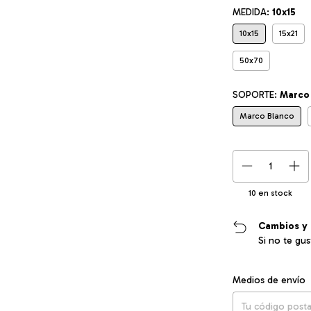
MEDIDA:
10x15
10x15
15x21
50x70
SOPORTE:
Marco
Marco Blanco
10
en stock
Cambios y 
Si no te gu
Entregas para el CP
Medios de envío