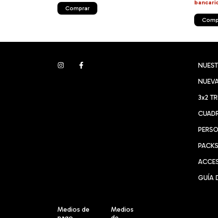
bancari
Comprar
Comp
NUES
NUEVA
3x2 T
CUADR
PERSO
PACK
ACCE
GUÍA 
Medios de
Medios
pago
de