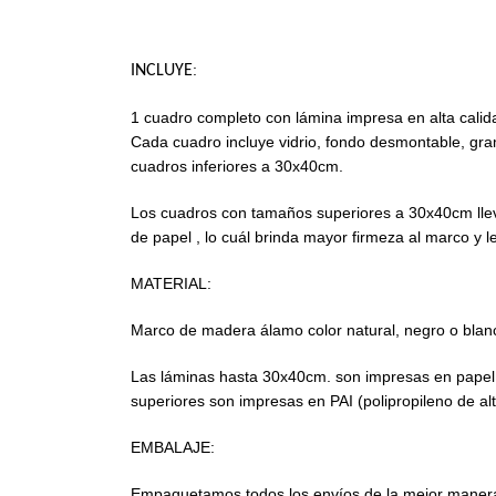
:
INCLUYE
1 cuadro completo con lámina impresa en alta cali
Cada cuadro incluye vidrio, fondo desmontable, gra
cuadros inferiores a 30x40cm.
Los cuadros con tamaños superiores a 30x40cm llev
de papel , lo cuál brinda mayor firmeza al marco y l
MATERIAL:
Marco de madera álamo color natural, negro o blanc
Las láminas hasta 30x40cm. son impresas en papel i
superiores son impresas en PAI (polipropileno de al
EMBALAJE:
Empaquetamos todos los envíos de la mejor manera 