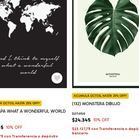
ACUMULÁ DCTOS, HASTA 25% OFF!!
(132) MONSTERA DIBUJO
 DCTOS, HASTA 25% OFF!!
APA WHAT A WONDERFUL WORLD
$27.050
$24.345
10
% OFF
45
10
% OFF
$23.127,75
con
Transferencia o depó
bancario
,75
con
Transferencia o depósito