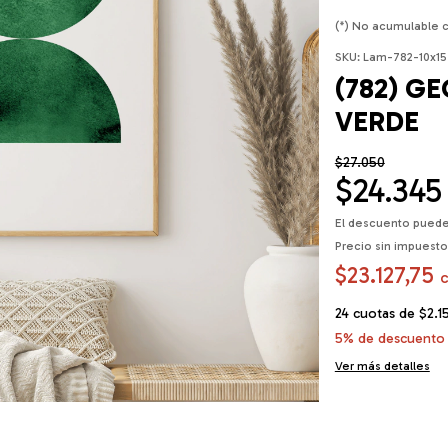
(*) No acumulable 
SKU:
Lam-782-10x15
(782) G
VERDE
$27.050
$24.345
El descuento puede
Precio sin impuest
$23.127,75
24
cuotas de
$2.1
5% de descuento
Ver más detalles