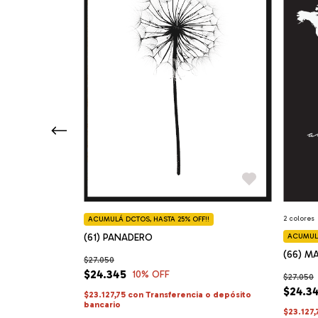
2 colores
F!!
ACUMULÁ DCTOS, HASTA 25% OFF!!
(61) PANADERO
ACUMULÁ
(66) M
$27.050
$24.345
10
% OFF
$27.050
$24.3
a o depósito
$23.127,75
con
Transferencia o depósito
bancario
$23.127