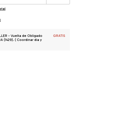
stal
l
R - Vuelta de Obligado
GRATIS
 (1429). ( Coordinar dia y