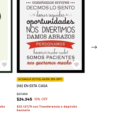
ACUMULÁ DCTOS, HASTA 25% OFF!!
ACUMULÁ DCTOS, H
(46) EN ESTA CASA
(17) WHAT I LO
$27.050
$27.050
$24.345
$24.345
10
% OFF
10
% 
sito
$23.127,75
con
Transferencia o depósito
$23.127,75
con
Tr
bancario
bancario