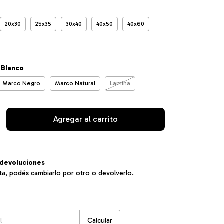
20x30
25x35
30x40
40x50
40x60
 Blanco
Marco Negro
Marco Natural
Lamina
devoluciones
sta, podés cambiarlo por otro o devolverlo.
:
Cambiar CP
Calcular