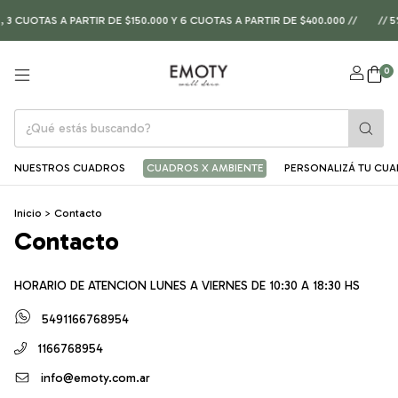
 CUOTAS A PARTIR DE $150.000 Y 6 CUOTAS A PARTIR DE $400.000 //
// 5
0
NUESTROS CUADROS
CUADROS X AMBIENTE
PERSONALIZÁ TU CU
Inicio
>
Contacto
Contacto
HORARIO DE ATENCION LUNES A VIERNES DE 10:30 A 18:30 HS
5491166768954
1166768954
info@emoty.com.ar