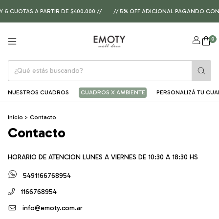
 6 CUOTAS A PARTIR DE $400.000 //
// 5% OFF ADICIONAL PAGANDO CON 
0
NUESTROS CUADROS
CUADROS X AMBIENTE
PERSONALIZÁ TU CU
Inicio
>
Contacto
Contacto
HORARIO DE ATENCION LUNES A VIERNES DE 10:30 A 18:30 HS
5491166768954
1166768954
info@emoty.com.ar