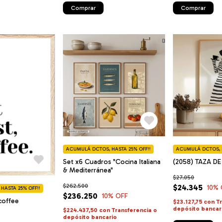
Comprar
Comprar
ACUMULÁ DCTOS, HASTA 25% OFF!!
ACUMULÁ DCTOS, H
Set x6 Cuadros "Cocina Italiana
(2058) TAZA DE
& Mediterránea"
$27.050
$262.500
$24.345
10
% 
HASTA 25% OFF!!
$236.250
10
% OFF
 coffee
$23.127,75
con
T
depósito bancar
$224.437,50
con
Transferencia o
depósito bancario