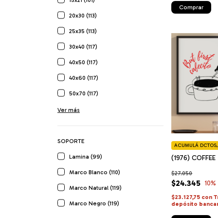
15x21 (101)
Comprar
20x30 (113)
25x35 (113)
30x40 (117)
40x50 (117)
40x60 (117)
50x70 (117)
Ver más
SOPORTE
ACUMULÁ DCTOS, 
Lamina (99)
(1976) COFFEE 
Marco Blanco (110)
$27.050
$24.345
10
%
Marco Natural (119)
$23.127,75
con
T
Marco Negro (119)
depósito banca