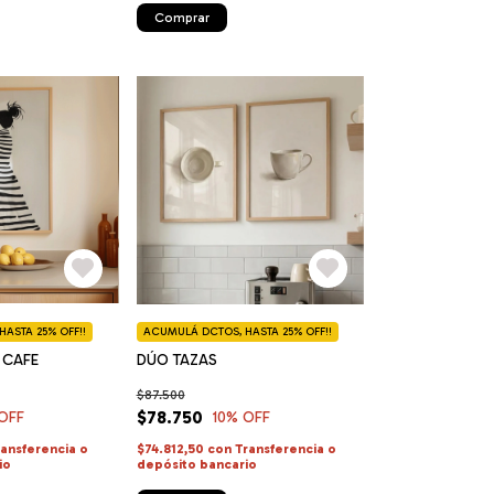
Comprar
ASTA 25% OFF!!
ACUMULÁ DCTOS, HASTA 25% OFF!!
 CAFE
DÚO TAZAS
$87.500
$78.750
OFF
10
% OFF
ransferencia o
$74.812,50
con
Transferencia o
io
depósito bancario