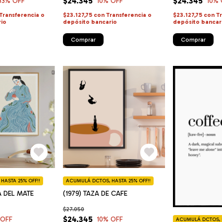
$24.345
$24.345
33
% OFF
10
% OFF
10
% 
Transferencia o
$23.127,75
con
Transferencia o
$23.127,75
con
T
rio
depósito bancario
depósito bancar
Comprar
Comprar
HASTA 25% OFF!!
ACUMULÁ DCTOS, HASTA 25% OFF!!
A DEL MATE
(1979) TAZA DE CAFE
$27.050
$24.345
 OFF
10
% OFF
ACUMULÁ DCTOS, H