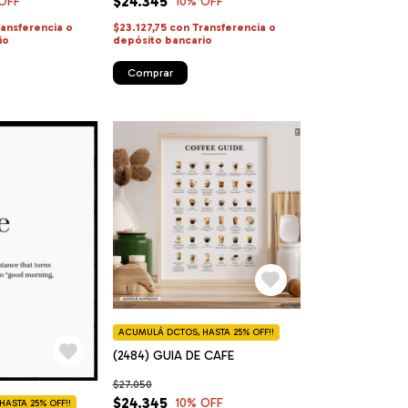
$24.345
OFF
10
% OFF
ransferencia o
$23.127,75
con
Transferencia o
io
depósito bancario
Comprar
ACUMULÁ DCTOS, HASTA 25% OFF!!
(2484) GUIA DE CAFE
$27.050
$24.345
10
% OFF
ASTA 25% OFF!!