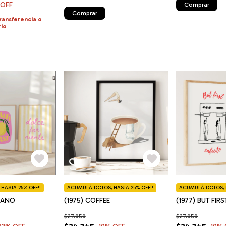
 OFF
Comprar
Comprar
ransferencia o
rio
HASTA 25% OFF!!
ACUMULÁ DCTOS, HASTA 25% OFF!!
ACUMULÁ DCTOS, H
LIANO
(1975) COFFEE
(1977) BUT FIR
$27.050
$27.050