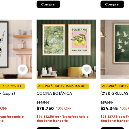
Comprar
Comprar
HASTA 25% OFF!!
ACUMULÁ DCTOS, HASTA 25% OFF!!
ACUMULÁ DCTOS, H
- (copia)
COCINA BOTÁNICA
(2131) GRULLAS
$87.500
$27.050
$78.750
$24.345
 OFF
10
% OFF
10
% 
ransferencia o
$74.812,50
con
Transferencia o
$23.127,75
con
T
rio
depósito bancario
depósito bancar