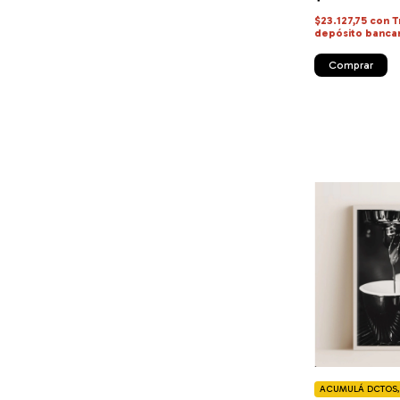
$23.127,75
con
T
depósito banca
Comprar
ACUMULÁ DCTOS, 