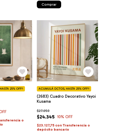
Comprar
ASTA 25% OFF!!
ACUMULÁ DCTOS, HASTA 25% OFF!!
(2683) Cuadro Decorativo Yayoi
Kusama
$27.050
OFF
$24.345
10
% OFF
ransferencia o
io
$23.127,75
con
Transferencia o
depósito bancario