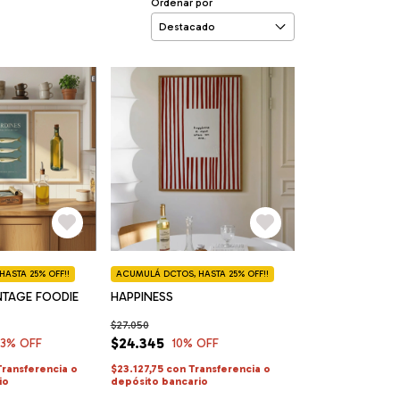
Ordenar por
ASTA 25% OFF!!
ACUMULÁ DCTOS, HASTA 25% OFF!!
INTAGE FOODIE
HAPPINESS
$27.050
$24.345
33
% OFF
10
% OFF
Transferencia o
$23.127,75
con
Transferencia o
io
depósito bancario