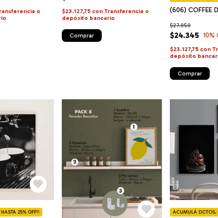
(606) COFFEE D
ransferencia o
$23.127,75
con
Transferencia o
rio
depósito bancario
$27.050
$24.345
10
% 
Comprar
$23.127,75
con
T
depósito bancar
Comprar
HASTA 25% OFF!!
ACUMULÁ DCTOS, H