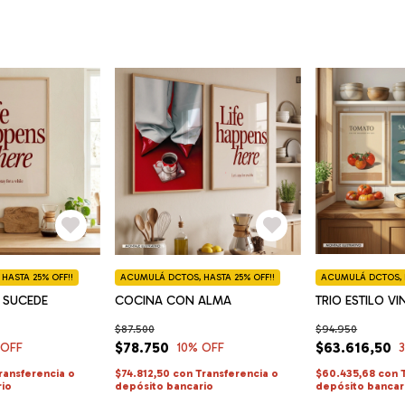
HASTA 25% OFF!!
ACUMULÁ DCTOS, HASTA 25% OFF!!
ACUMULÁ DCTOS, H
A SUCEDE
COCINA CON ALMA
TRIO ESTILO V
$87.500
$94.950
$78.750
$63.616,50
 OFF
10
% OFF
ransferencia o
$74.812,50
con
Transferencia o
$60.435,68
con
rio
depósito bancario
depósito bancar