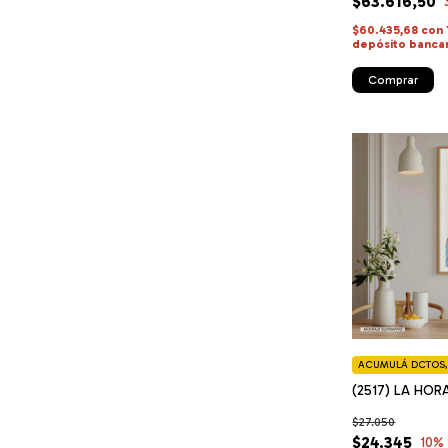
$63.616,50
$60.435,68
con
depósito banca
Comprar
ACUMULÁ DCTOS, 
(2517) LA HOR
$27.050
$24.345
10
%