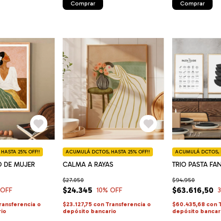
Comprar
Comprar
HASTA 25% OFF!!
ACUMULÁ DCTOS, HASTA 25% OFF!!
ACUMULÁ DCTOS, H
O DE MUJER
CALMA A RAYAS
TRIO PASTA FA
$27.050
$94.950
$24.345
$63.616,50
 OFF
10
% OFF
ransferencia o
$23.127,75
con
Transferencia o
$60.435,68
con
rio
depósito bancario
depósito bancar