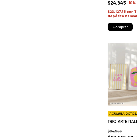
$24.345
10
%
$23.127,75
con
T
depósito banca
Comprar
ACUMULÁ DCTOS, 
TRIO ARTE ITA
$94.950