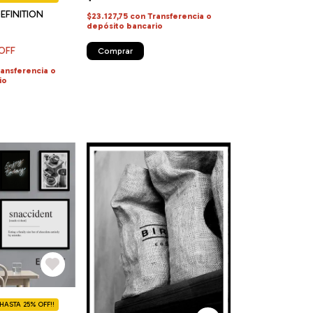
EFINITION
$23.127,75
con
Transferencia o
depósito bancario
OFF
Comprar
ransferencia o
io
ASTA 25% OFF!!