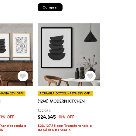
Comprar
ASTA 25% OFF!!
ACUMULÁ DCTOS, HASTA 25% OFF!!
N
(1240) MODERN KITCHEN
$27.050
$24.345
33
% OFF
10
% OFF
Transferencia o
$23.127,75
con
Transferencia o
io
depósito bancario