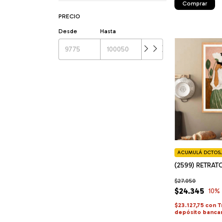
Comprar
PRECIO
Desde
Hasta
ACUMULÁ DCTOS, 
(2599) RETRAT
$27.050
$24.345
10
%
$23.127,75
con
T
depósito banca