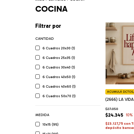
COCINA
Filtrar por
CANTIDAD
6 Cuadros 20x30 (1)
6 Cuadros 25x35 (1)
6 Cuadros 30x40 (1)
6 Cuadros 40x50 (1)
6 Cuadros 40x60 (1)
ACUMULÁ DCTOS, 
6 Cuadros 50x70 (1)
(2666) LA VID
$27.050
$24.345
10
%
MEDIDA
$23.127,75
con
T
10x15 (95)
depósito banca