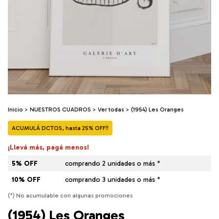
Inicio
>
NUESTROS CUADROS
>
Ver todas
>
(1954) Les Oranges
ACUMULÁ DCTOS, hasta 25% OFF!!
¡Llevá más, pagá menos!
5% OFF
comprando 2 unidades o más *
10% OFF
comprando 3 unidades o más *
(*) No acumulable con algunas promociones
(1954) Les Oranges