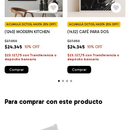
ACUMULÁ DCTOS, HASTA 25% OFF!!
ACUMULÁ DCTOS, HASTA 25% OFF!!
(1240) MODERN KITCHEN
(1432) CAFÉ PARA DOS
$27.050
$27.050
$24.345
$24.345
10
% OFF
10
% OFF
$23.127,75
con
Transferencia o
$23.127,75
con
Transferencia o
depósito bancario
depósito bancario
Comprar
Comprar
Para comprar con este producto