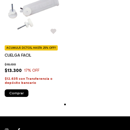
ACUMULÁ DCTOS, HASTA 25% OFF!!
CUELGA FACIL
$16.100
$13.300
17
% OFF
$12.635
con
Transferencia o
depósito bancario