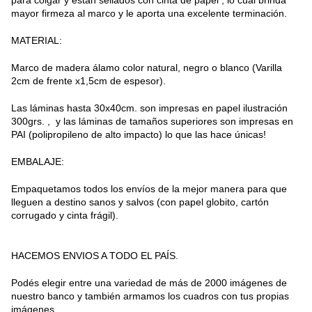
para colgar y están sellados con cinta de papel , lo cuál brinda
mayor firmeza al marco y le aporta una excelente terminación.
MATERIAL:
Marco de madera álamo color natural, negro o blanco (Varilla
2cm de frente x1,5cm de espesor).
Las láminas hasta 30x40cm. son impresas en papel ilustración
300grs. , y las láminas de tamaños superiores son impresas en
PAI (polipropileno de alto impacto) lo que las hace únicas!
EMBALAJE:
Empaquetamos todos los envíos de la mejor manera para que
lleguen a destino sanos y salvos (con papel globito, cartón
corrugado y cinta frágil).
HACEMOS ENVIOS A TODO EL PAÍS.
Podés elegir entre una variedad de más de 2000 imágenes de
nuestro banco y también armamos los cuadros con tus propias
imágenes.