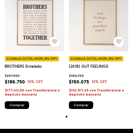
ACUMULÁ DCTOS, HASTA 25% OFF!!
ACUMULÁ DCTOS, HASTA 25% OFF!!
BROTHERS Entelado
(2618) GUT FEELINGS
$207.500
$166.750
$186.750
$150.075
10
% OFF
10
% OFF
$177.412,50
con
Transferencia o
$142.571,25
con
Transferencia o
depósito bancario
depósito bancario
Comprar
Comprar