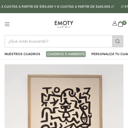
UOTAS A PARTIR DE $150.000 Y 6 CUOTAS A PARTIR DE $400.000 //
// 5%
0
NUESTROS CUADROS
CUADROS X AMBIENTE
PERSONALIZÁ TU CU