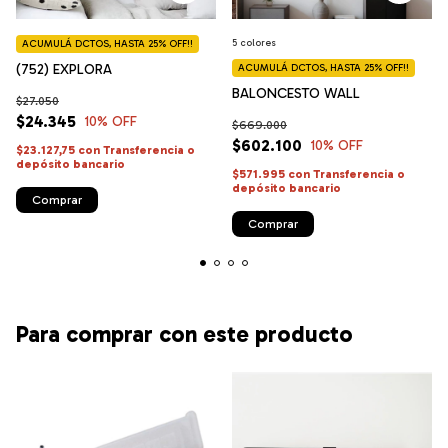
5 colores
ACUMULÁ DCTOS, HASTA 25% OFF!!
(752) EXPLORA
ACUMULÁ DCTOS, HASTA 25% OFF!!
BALONCESTO WALL
$27.050
$24.345
10
% OFF
$669.000
$602.100
10
% OFF
$23.127,75
con
Transferencia o
depósito bancario
$571.995
con
Transferencia o
depósito bancario
Comprar
Comprar
Para comprar con este producto