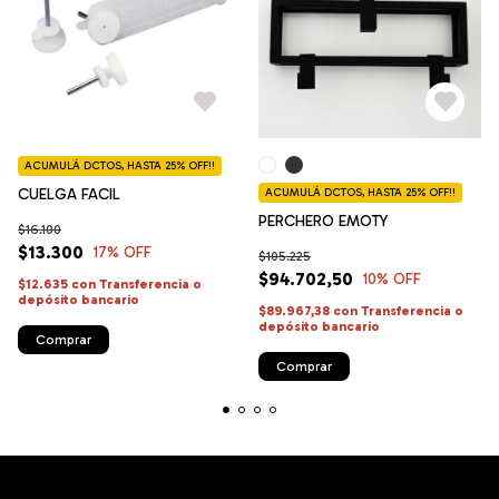
ACUMULÁ DCTOS, HASTA 25% OFF!!
CUELGA FACIL
ACUMULÁ DCTOS, HASTA 25% OFF!!
PERCHERO EMOTY
$16.100
$13.300
17
% OFF
$105.225
$94.702,50
10
% OFF
$12.635
con
Transferencia o
depósito bancario
$89.967,38
con
Transferencia o
depósito bancario
Comprar