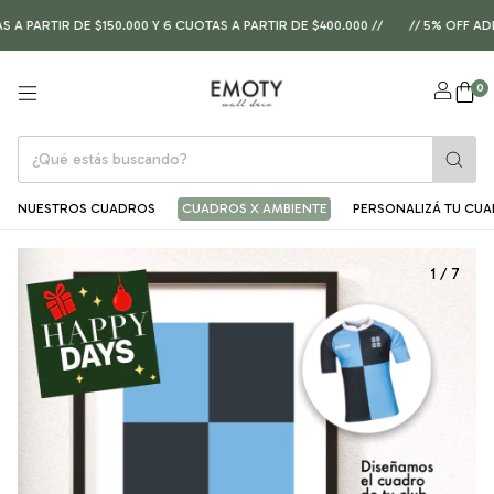
PARTIR DE $150.000 Y 6 CUOTAS A PARTIR DE $400.000 //
// 5% OFF ADIC
0
NUESTROS CUADROS
CUADROS X AMBIENTE
PERSONALIZÁ TU CU
1
/
7