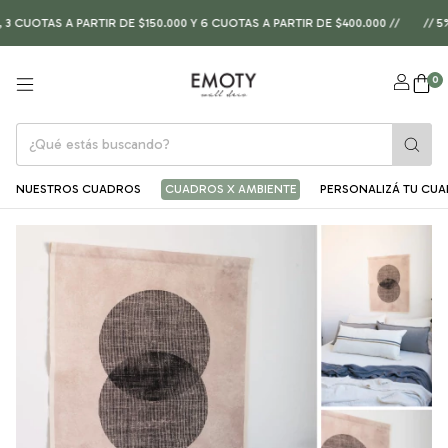
AS A PARTIR DE $150.000 Y 6 CUOTAS A PARTIR DE $400.000 //
// 5% OFF
0
NUESTROS CUADROS
CUADROS X AMBIENTE
PERSONALIZÁ TU CU