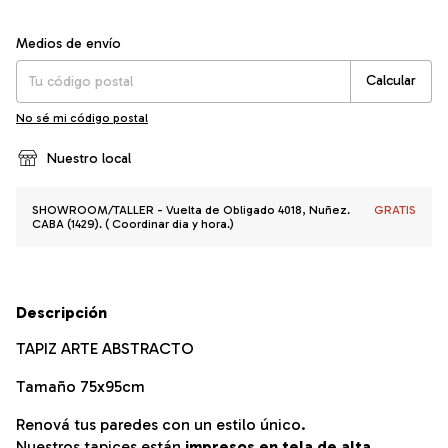
Entregas para el CP:
Cambiar CP
Medios de envío
Calcular
No sé mi código postal
Nuestro local
SHOWROOM/TALLER - Vuelta de Obligado 4018, Nuñez.
GRATIS
CABA (1429). ( Coordinar dia y hora.)
Descripción
TAPIZ ARTE ABSTRACTO
Tamaño 75x95cm
Renová tus paredes con un estilo único.
Nuestros tapices están
impresos en tela de alta