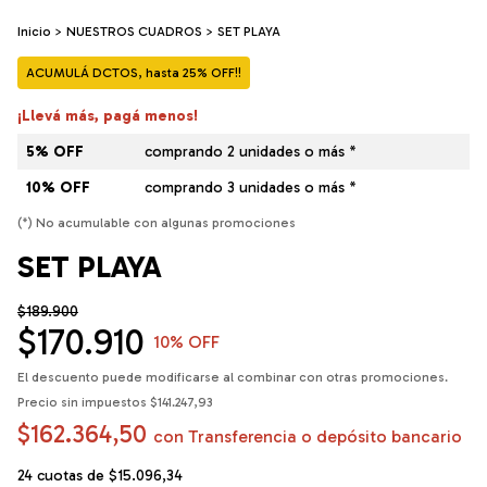
Inicio
>
NUESTROS CUADROS
>
SET PLAYA
ACUMULÁ DCTOS, hasta 25% OFF!!
¡Llevá más, pagá menos!
5% OFF
comprando 2 unidades o más *
10% OFF
comprando 3 unidades o más *
(*) No acumulable con algunas promociones
SET PLAYA
$189.900
$170.910
10
% OFF
El descuento puede modificarse al combinar con otras promociones.
Precio sin impuestos
$141.247,93
$162.364,50
con
Transferencia o depósito bancario
24
cuotas de
$15.096,34