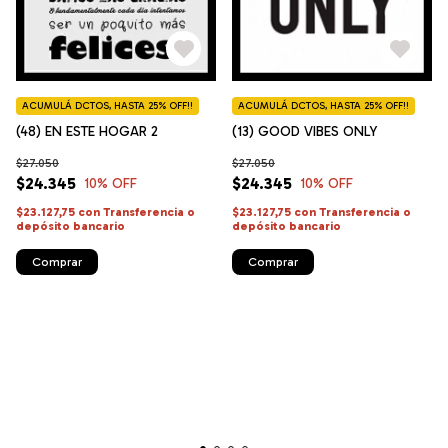
ACUMULÁ DCTOS, HASTA 25% OFF!!
ACUMULÁ DCTOS, HASTA 25% OFF!!
(48) EN ESTE HOGAR 2
(13) GOOD VIBES ONLY
$27.050
$27.050
$24.345
$24.345
10
% OFF
10
% OFF
$23.127,75
con
Transferencia o
$23.127,75
con
Transferencia o
depósito bancario
depósito bancario
Comprar
Comprar