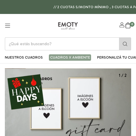
// 2 CUOTAS S/MONTO MÍNIMO , 3 CUOTAS A PARTI
0
NUESTROS CUADROS
CUADROS X AMBIENTE
PERSONALIZÁ TU CU
1
/
2