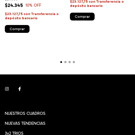
$23.127,75
con
Transferencia o
$24.345
10
% OFF
depósito bancario
$23.127,75
con
Transferencia o
Comprar
depósito bancario
Comprar
NUESTROS CUADROS
NUEVAS TENDENCIAS
3x2 TRIOS