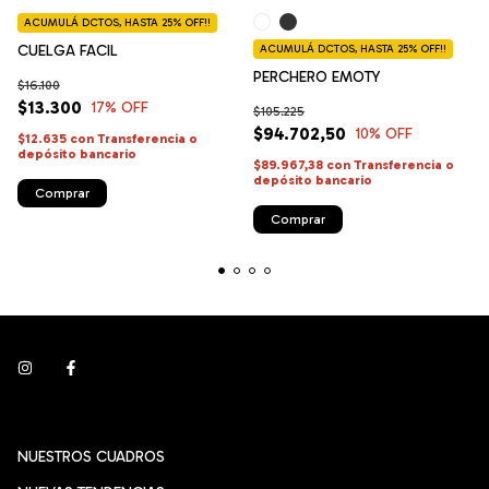
ACUMULÁ DCTOS, HASTA 25% OFF!!
CUELGA FACIL
ACUMULÁ DCTOS, HASTA 25% OFF!!
PERCHERO EMOTY
$16.100
$13.300
17
% OFF
$105.225
$94.702,50
10
% OFF
$12.635
con
Transferencia o
depósito bancario
$89.967,38
con
Transferencia o
depósito bancario
Comprar
NUESTROS CUADROS