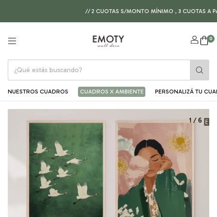
// 2 CUOTAS S/MONTO MÍNIMO , 3 CUOTAS A PARTIR
0
NUESTROS CUADROS
CUADROS X AMBIENTE
PERSONALIZÁ TU CU
1
/
6