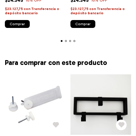
$24.345
$24.345
10
% OFF
10
% OFF
$23.127,75
con
Transferencia o
$23.127,75
con
Transferencia o
depósito bancario
depósito bancario
Comprar
Comprar
Para comprar con este producto