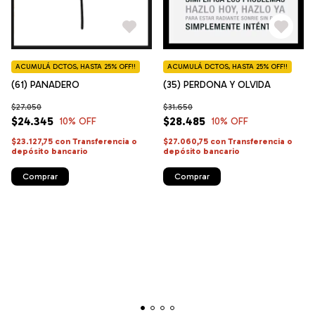
ACUMULÁ DCTOS, HASTA 25% OFF!!
ACUMULÁ DCTOS, HASTA 25% OFF!!
(61) PANADERO
(35) PERDONA Y OLVIDA
$27.050
$31.650
$24.345
$28.485
10
% OFF
10
% OFF
$23.127,75
con
Transferencia o
$27.060,75
con
Transferencia o
depósito bancario
depósito bancario
Comprar
Comprar