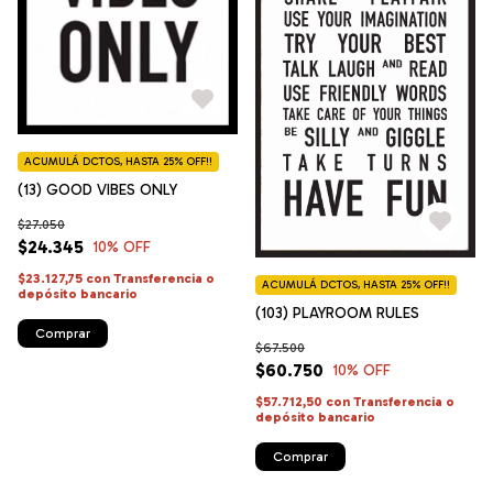
ACUMULÁ DCTOS, HASTA 25% OFF!!
(13) GOOD VIBES ONLY
$27.050
$24.345
10
% OFF
$23.127,75
con
Transferencia o
ACUMULÁ DCTOS, HASTA 25% OFF!!
depósito bancario
(103) PLAYROOM RULES
Comprar
$67.500
$60.750
10
% OFF
$57.712,50
con
Transferencia o
depósito bancario
Comprar