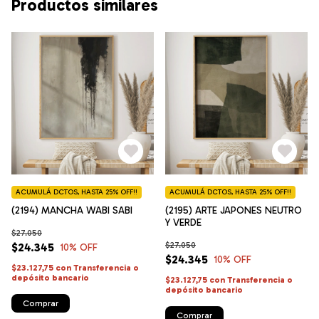
Productos similares
ACUMULÁ DCTOS, HASTA 25% OFF!!
ACUMULÁ DCTOS, HASTA 25% OFF!!
(2194) MANCHA WABI SABI
(2195) ARTE JAPONES NEUTRO
Y VERDE
$27.050
$27.050
$24.345
10
% OFF
$24.345
10
% OFF
$23.127,75
con
Transferencia o
depósito bancario
$23.127,75
con
Transferencia o
depósito bancario
Comprar
Comprar