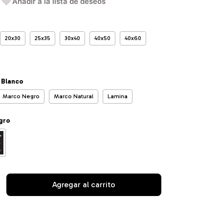
Añadir a la lista de deseos
20x30
25x35
30x40
40x50
40x60
 Blanco
Marco Negro
Marco Natural
Lamina
gro