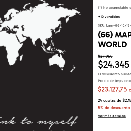
(*) No acumulable 
+10 vendidos
SKU:
Lam-66-10x15-
(66) M
WORLD
$27.050
$24.345
El descuento puede
Precio sin impuest
$23.127,75
24
cuotas de
$2.1
5% de descuento
Ver más detalles