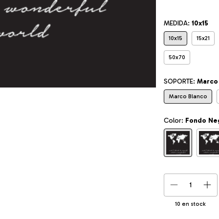
MEDIDA:
10x15
10x15
15x21
50x70
SOPORTE:
Marco
Marco Blanco
Color:
Fondo Ne
10
en stock