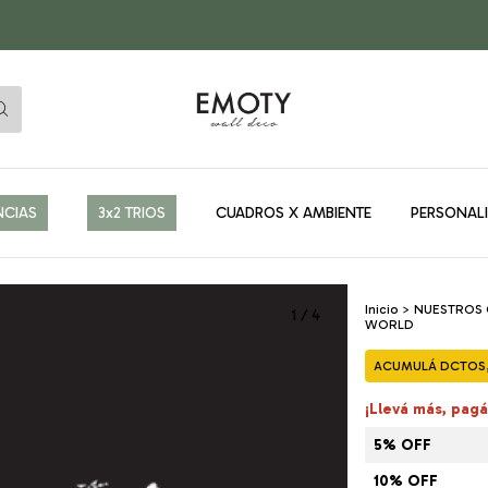
NCIAS
3x2 TRIOS
CUADROS X AMBIENTE
PERSONAL
Inicio
>
NUESTROS
1
/
4
WORLD
ACUMULÁ DCTOS, 
¡Llevá más, pag
5% OFF
10% OFF