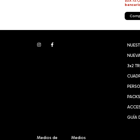
$23.127
bancari
Comp
NUES
NUEVA
3x2 T
CUADR
PERSO
PACK
ACCE
GUÍA 
Medios de
Medios