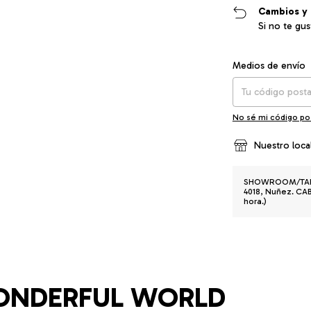
Cambios y 
Si no te gu
Entregas para el CP
Medios de envío
No sé mi código po
Nuestro loca
SHOWROOM/TALLE
4018, Nuñez. CABA
hora.)
ONDERFUL WORLD