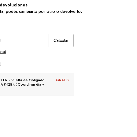
devoluciones
sta, podés cambiarlo por otro o devolverlo.
:
Cambiar CP
Calcular
stal
l
R - Vuelta de Obligado
GRATIS
 (1429). ( Coordinar dia y