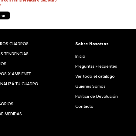
,75
con
Transferencia o depósito
o
rar
TROS CUADROS
Sobre Nosotros
S TENDENCIAS
Inicio
RIOS
Preguntas Frecuentes
OS X AMBIENTE
Ver todo el catálogo
NALIZÁ TU CUADRO
Quienes Somos
S
Política de Devolución
SORIOS
Contacto
DE MEDIDAS