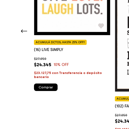
ACUMULÁ DCTOS, HASTA 25% OFF!!
(16) LIVE SIMPLY
$27.050
$24.345
10
% OFF
$23.127,75
con
Transferencia o depósito
bancario
F!!
Comprar
ACUMULÁ
(102) F
$27.050
ia o depósito
$24.3