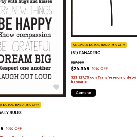
ACUMULÁ DCTOS, HASTA 25% OFF!!
(61) PANADERO
$27.050
$24.345
10
% OFF
$23.127,75
con
Transferencia o depó
bancario
Comprar
 DCTOS, HASTA 25% OFF!!
AMILY RULES
45
10
% OFF