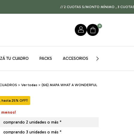
// 2 CUOTAS S/MONTO MÍNIMO , 3 CUOTAS A PARTIR D
0
IZÁ TU CUADRO
PACKS
ACCESORIOS
GUÍA DE MEDIDAS
 CUADROS
>
Ver todas
>
(66) MAPA WHAT A WONDERFUL
hasta 25% OFF!!
á menos!
comprando 2 unidades o más *
comprando 3 unidades o más *