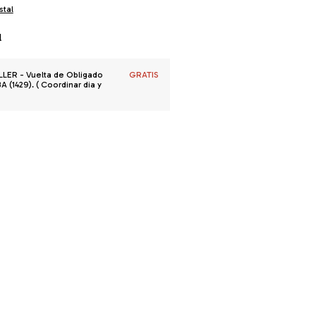
stal
l
R - Vuelta de Obligado
GRATIS
 (1429). ( Coordinar dia y