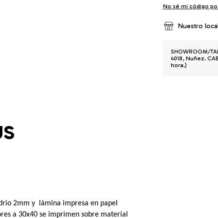
No sé mi código po
Nuestro loca
SHOWROOM/TALLE
4018, Nuñez. CABA
hora.)
US
io 2mm y  lámina impresa en papel 
ores a 30x40 se imprimen sobre material 