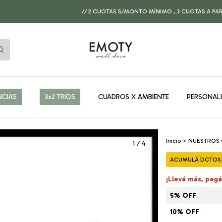
// 2 CUOTAS S/MONTO MÍNIMO , 3 CUOTAS A PARTIR DE $15
NCIAS
3x2 TRIOS
CUADROS X AMBIENTE
PERSONAL
Inicio
>
NUESTROS
1
/
4
ACUMULÁ DCTOS, 
¡Llevá más, pag
5% OFF
10% OFF