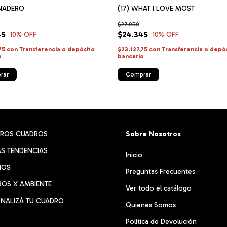
ANADERO
(17) WHAT I LOVE MOST
$27.050
45
$24.345
10
% OFF
10
% OFF
,75
con
Transferencia o depósito
$23.127,75
con
Transferencia o depó
o
bancario
rar
Comprar
TROS CUADROS
Sobre Nosotros
S TENDENCIAS
Inicio
RIOS
Preguntas Frecuentes
OS X AMBIENTE
Ver todo el catálogo
NALIZÁ TU CUADRO
Quienes Somos
S
Política de Devolución