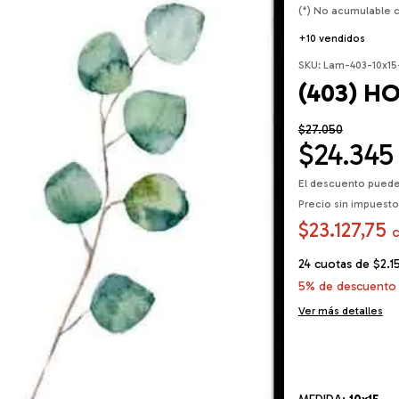
(*) No acumulable 
+10 vendidos
SKU:
Lam-403-10x15
(403) H
$27.050
$24.345
El descuento puede
Precio sin impuest
$23.127,75
24
cuotas de
$2.1
5% de descuento
Ver más detalles