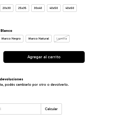
20x30
25x35
30x40
40x50
40x60
 Blanco
Marco Negro
Marco Natural
Lamina
devoluciones
sta, podés cambiarlo por otro o devolverlo.
:
Cambiar CP
Calcular