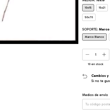
MEDIDA:
10x15
10x15
15x21
50x70
SOPORTE:
Marco
Marco Blanco
10
en stock
Cambios y 
Si no te gu
Entregas para el CP
Medios de envío