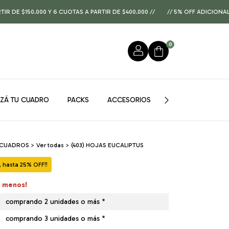
0.000 Y 6 CUOTAS A PARTIR DE $400.000 //
// 5% OFF ADICIONAL PAGAN
0
IZÁ TU CUADRO
PACKS
ACCESORIOS
GUÍA DE MEDIDAS
 CUADROS
>
Ver todas
>
(403) HOJAS EUCALIPTUS
hasta 25% OFF!!
á menos!
comprando 2 unidades o más *
comprando 3 unidades o más *