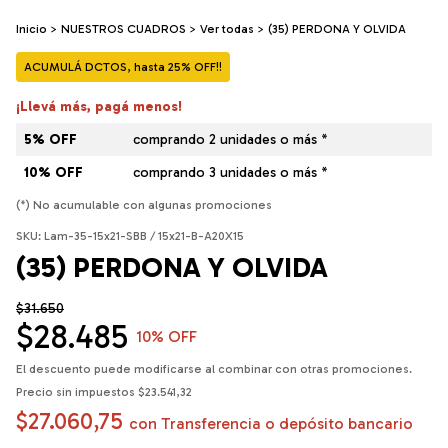
Inicio
>
NUESTROS CUADROS
>
Ver todas
>
(35) PERDONA Y OLVIDA
ACUMULÁ DCTOS, hasta 25% OFF!!
¡Llevá más, pagá menos!
5% OFF
comprando 2 unidades o más *
10% OFF
comprando 3 unidades o más *
(*) No acumulable con algunas promociones
SKU:
Lam-35-15x21-SBB / 15x21-B-A20X15
(35) PERDONA Y OLVIDA
$31.650
$28.485
10
% OFF
El descuento puede modificarse al combinar con otras promociones.
Precio sin impuestos
$23.541,32
$27.060,75
con
Transferencia o depósito bancario