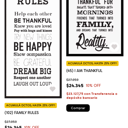
ACUMULÁ DCTOS, HASTA 25% OFF!!
(45) I AM THANKFUL
$27.050
$24.345
10
% OFF
$23.127,75
con
Transferencia o
depósito bancario
ACUMULÁ DCTOS, HASTA 25% OFF!!
Comprar
(102) FAMILY RULES
$27.050
$24.345
10
% OFF