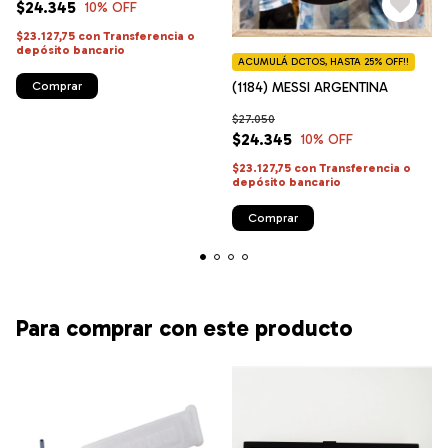
$24.345
10
% OFF
$23.127,75
con
Transferencia o
depósito bancario
ACUMULÁ DCTOS, HASTA 25% OFF!!
(1184) MESSI ARGENTINA
Comprar
$27.050
$24.345
10
% OFF
$23.127,75
con
Transferencia o
depósito bancario
Comprar
Para comprar con este producto