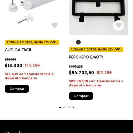
ACUMULÁ DCTOS, HASTA 25% OFF!!
CUELGA FACIL
ACUMULÁ DCTOS, HASTA 25% OFF!!
PERCHERO EMOTY
$16.100
$13.300
17
% OFF
$105.225
$94.702,50
10
% OFF
$12.635
con
Transferencia o
depósito bancario
$89.967,38
con
Transferencia o
depósito bancario
Comprar