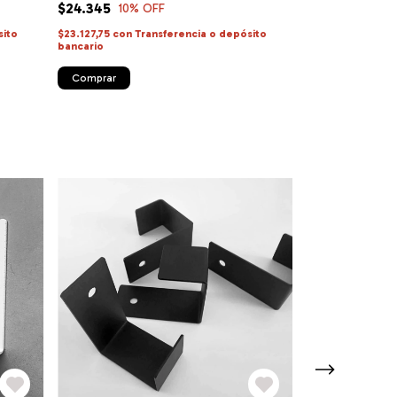
$24.345
$24.345
10
% OFF
10
% 
sito
$23.127,75
con
Transferencia o depósito
$23.127,75
con
Tr
bancario
bancario
Comprar
Comprar
SIN STOCK