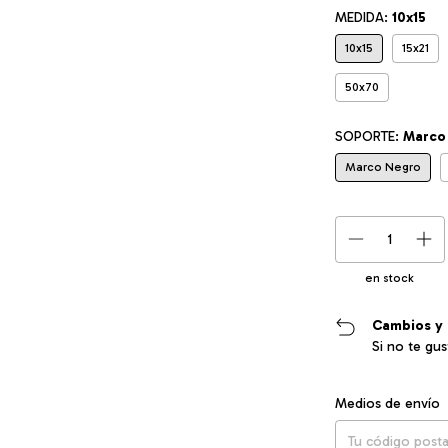
MEDIDA:
10x15
10x15
15x21
50x70
SOPORTE:
Marco
Marco Negro
en stock
Cambios y 
Si no te gu
Entregas para el CP
Medios de envío