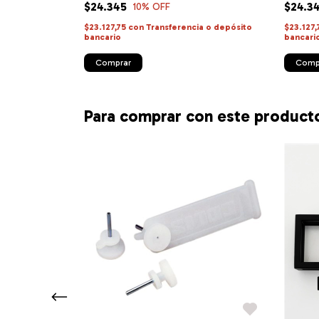
$24.345
$24.3
10
% OFF
a o depósito
$23.127,75
con
Transferencia o depósito
$23.127
bancario
bancari
Comprar
Comp
Para comprar con este product