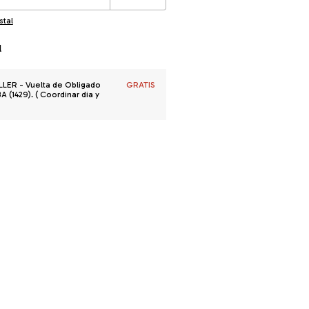
stal
l
R - Vuelta de Obligado
GRATIS
 (1429). ( Coordinar dia y