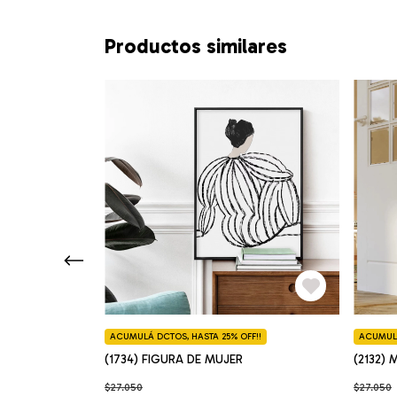
Productos similares
F!!
ACUMULÁ DCTOS, HASTA 25% OFF!!
ACUMULÁ
(1734) FIGURA DE MUJER
(2132)
$27.050
$27.050