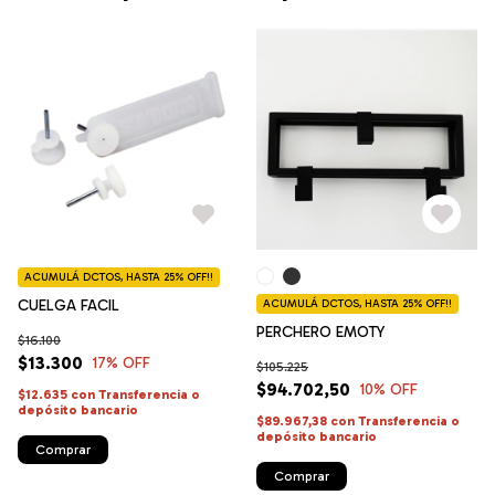
ACUMULÁ DCTOS, HASTA 25% OFF!!
CUELGA FACIL
ACUMULÁ DCTOS, HASTA 25% OFF!!
PERCHERO EMOTY
$16.100
$13.300
17
% OFF
$105.225
$94.702,50
10
% OFF
$12.635
con
Transferencia o
depósito bancario
$89.967,38
con
Transferencia o
depósito bancario
Comprar