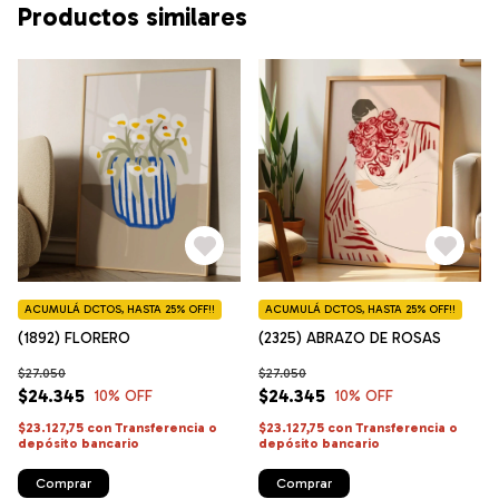
Productos similares
ACUMULÁ DCTOS, HASTA 25% OFF!!
ACUMULÁ DCTOS, HASTA 25% OFF!!
(1892) FLORERO
(2325) ABRAZO DE ROSAS
$27.050
$27.050
$24.345
$24.345
10
% OFF
10
% OFF
$23.127,75
con
Transferencia o
$23.127,75
con
Transferencia o
depósito bancario
depósito bancario
Comprar
Comprar