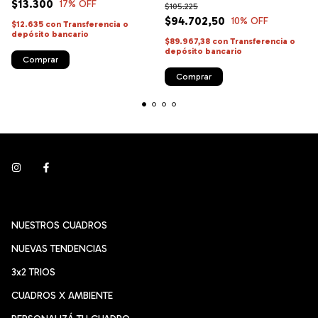
$13.300
17
% OFF
$105.225
$94.702,50
10
% OFF
$12.635
con
Transferencia o
depósito bancario
$89.967,38
con
Transferencia o
depósito bancario
Comprar
NUESTROS CUADROS
NUEVAS TENDENCIAS
3x2 TRIOS
CUADROS X AMBIENTE