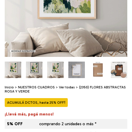
Inicio
>
NUESTROS CUADROS
>
Ver todas
>
(2350) FLORES ABSTRACTAS
ROSA Y VERDE
ACUMULÁ DCTOS, hasta 25% OFF!!
¡Llevá más, pagá menos!
5% OFF
comprando 2 unidades o más *