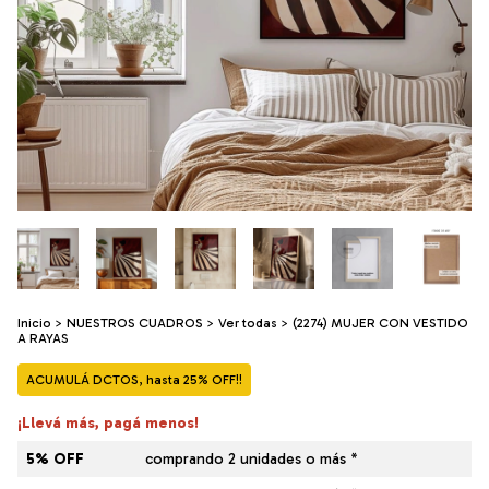
Inicio
>
NUESTROS CUADROS
>
Ver todas
>
(2274) MUJER CON VESTIDO
A RAYAS
ACUMULÁ DCTOS, hasta 25% OFF!!
¡Llevá más, pagá menos!
5% OFF
comprando 2 unidades o más *