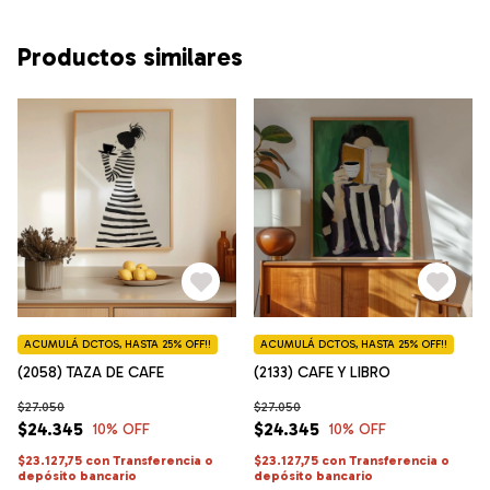
Productos similares
ACUMULÁ DCTOS, HASTA 25% OFF!!
ACUMULÁ DCTOS, HASTA 25% OFF!!
(2058) TAZA DE CAFE
(2133) CAFE Y LIBRO
$27.050
$27.050
$24.345
$24.345
10
% OFF
10
% OFF
$23.127,75
con
Transferencia o
$23.127,75
con
Transferencia o
depósito bancario
depósito bancario