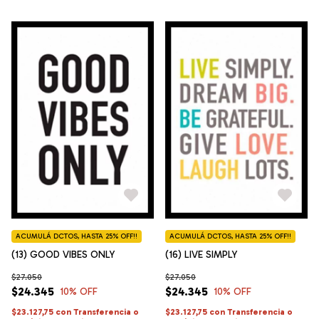
ACUMULÁ DCTOS, HASTA 25% OFF!!
ACUMULÁ DCTOS, HASTA 25% OFF!!
(13) GOOD VIBES ONLY
(16) LIVE SIMPLY
$27.050
$27.050
$24.345
$24.345
10
% OFF
10
% OFF
$23.127,75
con
Transferencia o
$23.127,75
con
Transferencia o