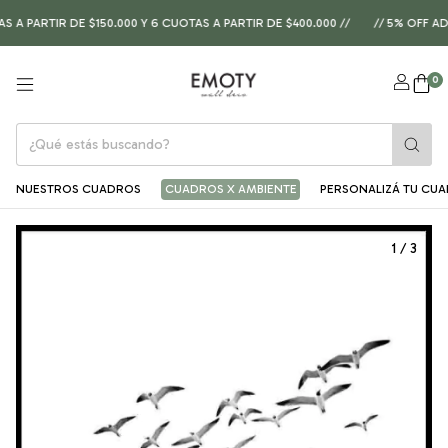
 PARTIR DE $150.000 Y 6 CUOTAS A PARTIR DE $400.000 //
// 5% OFF AD
0
NUESTROS CUADROS
CUADROS X AMBIENTE
PERSONALIZÁ TU CU
1
/
3