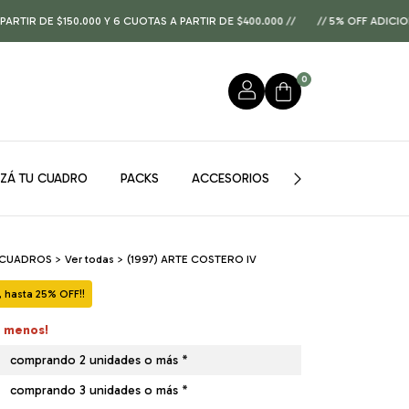
150.000 Y 6 CUOTAS A PARTIR DE $400.000 //
// 5% OFF ADICIONAL PAG
0
IZÁ TU CUADRO
PACKS
ACCESORIOS
GUÍA DE MEDIDAS
 CUADROS
>
Ver todas
>
(1997) ARTE COSTERO IV
hasta 25% OFF!!
á menos!
comprando 2 unidades o más *
comprando 3 unidades o más *