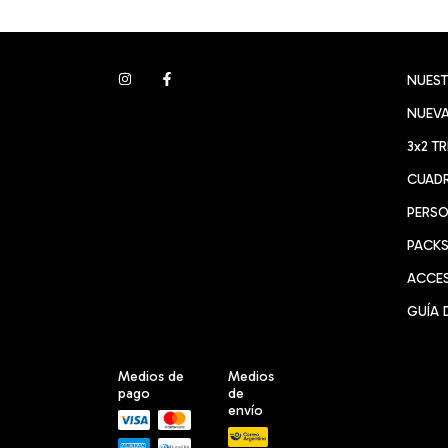
NUES
NUEVA
3x2 T
CUADR
PERSO
PACK
ACCE
GUÍA 
Medios de
Medios
pago
de
envío