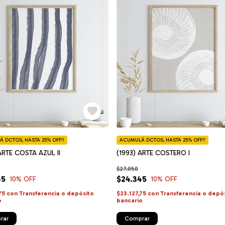
 DCTOS, HASTA 25% OFF!!
ACUMULÁ DCTOS, HASTA 25% OFF!!
ARTE COSTA AZUL II
(1993) ARTE COSTERO I
$27.050
45
$24.345
10
% OFF
10
% OFF
,75
con
Transferencia o depósito
$23.127,75
con
Transferencia o depó
o
bancario
rar
Comprar