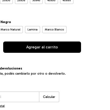
20x30
25x35
30x40
40x50
40x60
 Negro
Marco Natural
Lamina
Marco Blanco
devoluciones
sta, podés cambiarlo por otro o devolverlo.
:
Cambiar CP
Calcular
stal