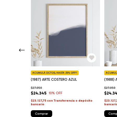
F!!
ACUMULÁ DCTOS, HASTA 25% OFF!!
ACUMULÁ
(1987) ARTE COSTERO AZUL
(1988) 
$27.050
$27.050
$24.345
$24.3
10
% OFF
cia o depósito
$23.127,75
con
Transferencia o depósito
$23.127
bancario
bancari
Comprar
Comp