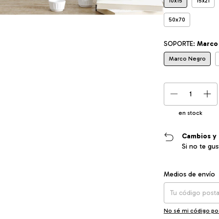
10x15
15x21
50x70
SOPORTE:
Marco
Marco Negro
en stock
Cambios y 
Si no te gu
Entregas para el CP
Medios de envío
No sé mi código po