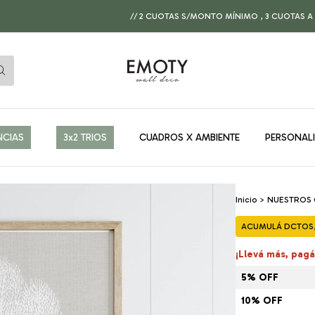
// 2 CUOTAS S/MONTO MÍNIMO , 3 CUOTAS A PARTIR DE $
NCIAS
3x2 TRIOS
CUADROS X AMBIENTE
PERSONAL
Inicio
>
NUESTROS
ACUMULÁ DCTOS, 
¡Llevá más, pag
5% OFF
10% OFF