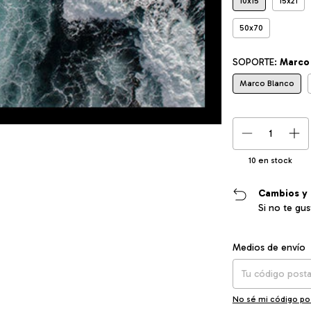
10x15
15x21
50x70
SOPORTE:
Marco
Marco Blanco
10
en stock
Cambios y 
Si no te gu
Entregas para el CP
Medios de envío
No sé mi código po