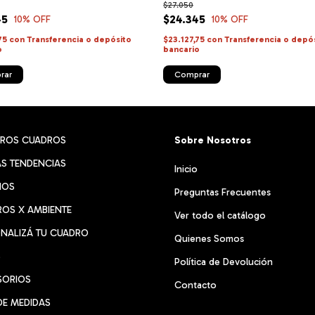
$27.050
45
$24.345
10
% OFF
10
% OFF
,75
con
Transferencia o depósito
$23.127,75
con
Transferencia o depó
o
bancario
rar
Comprar
TROS CUADROS
Sobre Nosotros
S TENDENCIAS
Inicio
RIOS
Preguntas Frecuentes
OS X AMBIENTE
Ver todo el catálogo
NALIZÁ TU CUADRO
Quienes Somos
S
Política de Devolución
SORIOS
Contacto
DE MEDIDAS