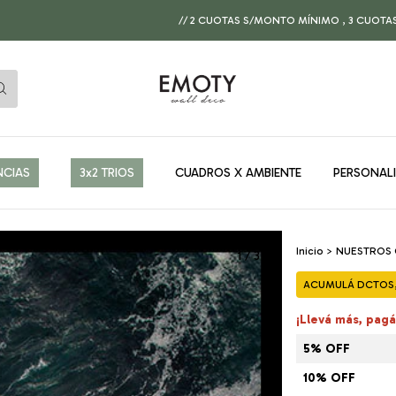
// 2 CUOTAS S/MONTO MÍNIMO , 3 CUOTAS A PARTIR D
NCIAS
3x2 TRIOS
CUADROS X AMBIENTE
PERSONAL
Inicio
>
NUESTROS
1
/
3
ACUMULÁ DCTOS, 
¡Llevá más, pag
5% OFF
10% OFF