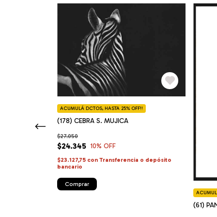
ACUMULÁ DCTOS, HASTA 25% OFF!!
(178) CEBRA S. MUJICA
$27.050
$24.345
10
% OFF
$23.127,75
con
Transferencia o depósito
bancario
Comprar
F!!
ACUMULÁ
(61) P