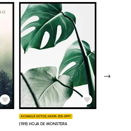
ACUMULÁ DCTOS, HASTA 25% OFF!!
ACUMULÁ DCTOS, H
(199) HOJA DE MONSTERA
(176) HOJA DE 