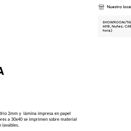
Nuestro loca
SHOWROOM/TALLE
4018, Nuñez. CABA
hora.)
A
io 2mm y  lámina impresa en papel 
ores a 30x40 se imprimen sobre material 
 lavables.