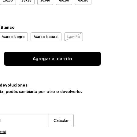
20x30
25x35
30x40
40x50
40x60
 Blanco
Marco Negro
Marco Natural
Lamina
devoluciones
sta, podés cambiarlo por otro o devolverlo.
:
Cambiar CP
Calcular
stal