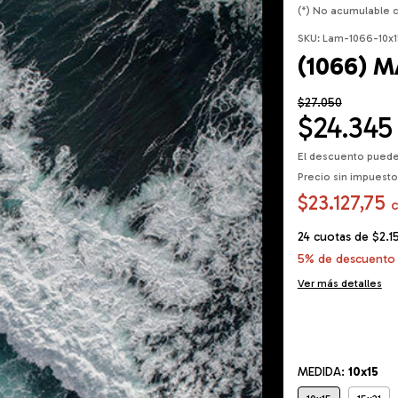
(*) No acumulable 
SKU:
Lam-1066-10x1
(1066) 
$27.050
$24.345
El descuento puede
Precio sin impuest
$23.127,75
24
cuotas de
$2.1
5% de descuento
Ver más detalles
MEDIDA:
10x15