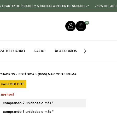
E $150.000 Y 6 CUOTAS A PARTIR DE $400.000 //
// 5% OFF ADICIONAL 
0
IZÁ TU CUADRO
PACKS
ACCESORIOS
GUÍA DE MEDIDAS
 CUADROS
>
BOTÁNICA
>
(1066) MAR CON ESPUMA
hasta 25% OFF!!
á menos!
comprando 2 unidades o más *
comprando 3 unidades o más *